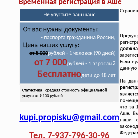
Временная регистрация в Аше
Страниц
Не упустите ваш шанс
От вас нужны документы:
Предуп
- паспорта гражданина России;
регист
Цена наших услугу:
должна,
от 8 000
рублей - 1 человек (90 дней)
зарегис
от 7 000
Если ну
рублей - 1 взрослый
данную 
Бесплатно
дети до 18 лет
На дан
регист
Статистика
- средняя стоимость
официальной
являет
услуги от 9 100 рублей
помещен
что за 
Аше. В
kupi.propisku@gmail.com
наши с
законо
Федера
Тел. 7-937-796-30-96