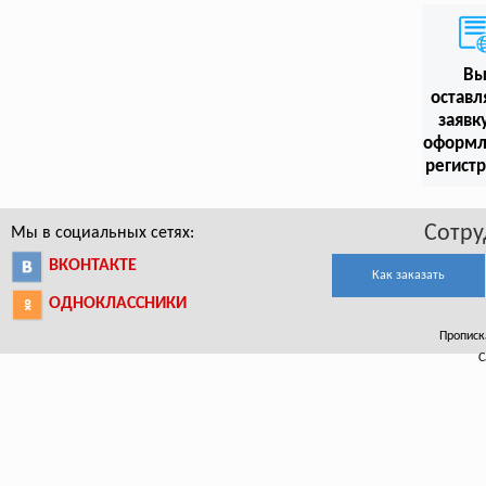
В
оставл
заявк
оформл
регист
Сотру
Мы в социальных сетях:
ВКОНТАКТЕ
Как заказать
ОДНОКЛАССНИКИ
Прописка
С