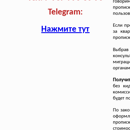
говори
пропис
Telegram:
пользов
Если пр
Нажмите тут
за ква
прописк
Выбрав
консул
миграц
органа
Получи
без ки
комисси
будет п
По зако
оформл
прописк
стоимос